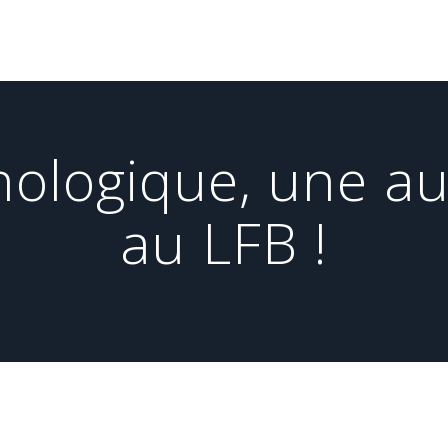
nologique, une aut
au LFB !