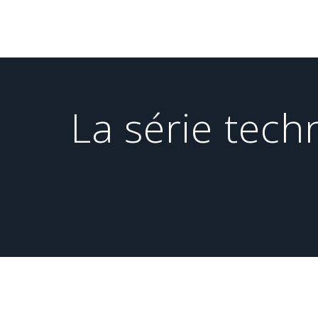
Passer
au
contenu
La série tech