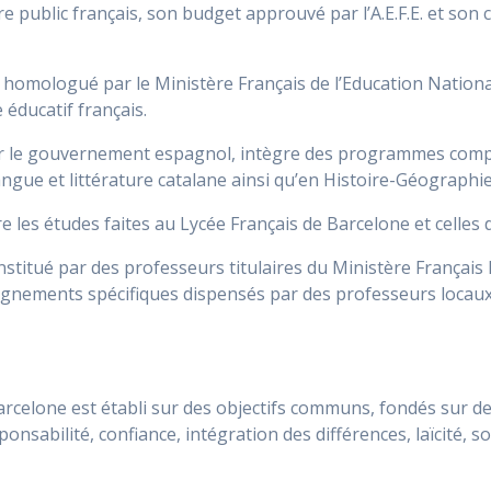
e public français, son budget approuvé par l’A.E.F.E. et son
omologué par le Ministère Français de l’Education Nationale,
éducatif français.
ar le gouvernement espagnol, intègre des programmes complé
ngue et littérature catalane ainsi qu’en Histoire-Géographie
re les études faites au Lycée Français de Barcelone et celles
titué par des professeurs titulaires du Ministère Français 
seignements spécifiques dispensés par des professeurs locau
arcelone est établi sur des objectifs communs, fondés sur d
nsabilité, confiance, intégration des différences, laïcité, sol