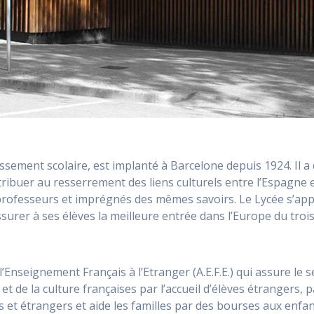
issement scolaire, est implanté à Barcelone depuis 1924. Il a
ribuer au resserrement des liens culturels entre l’Espagne et
professeurs et imprégnés des mêmes savoirs. Le Lycée s’appu
urer à ses élèves la meilleure entrée dans l’Europe du trois
’Enseignement Français à l’Etranger (A.E.F.E.) qui assure le s
t de la culture françaises par l’accueil d’élèves étrangers, 
 et étrangers et aide les familles par des bourses aux enfan